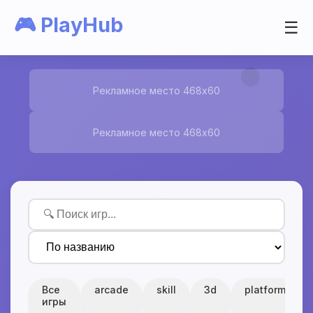
🎮 PlayHub
☰
Рекламное место 468x60
Рекламное место 468x60
Все
arcade
skill
3d
platform
игры