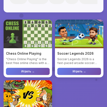
Chess Online Playing
Soccer Legends 2026
"Chess Online Playing" is the
Soccer Legends 2026 is a
best free online chess with a
fast-paced arcade soccer
computer with full f...
game where you can play solo
o...
Играть →
Играть →