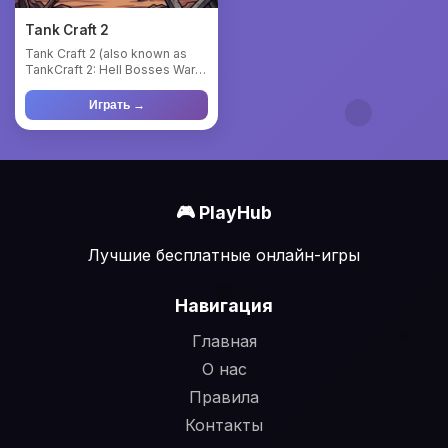
Tank Craft 2
Tank Craft 2 (also known as
TankCraft 2: Hell Bosses War)
is an exciting 2D acti...
Играть →
🎮 PlayHub
Лучшие бесплатные онлайн-игры
Навигация
Главная
О нас
Правила
Контакты