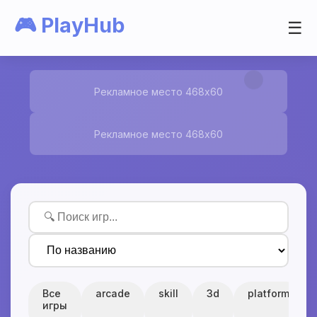
🎮 PlayHub
☰
Рекламное место 468x60
Рекламное место 468x60
Все
arcade
skill
3d
platform
игры