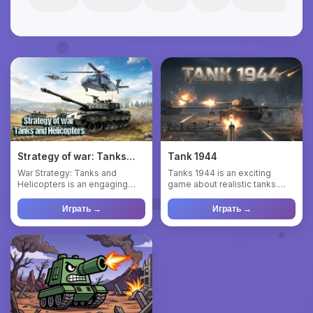
Strategy of war: Tanks
Tank 1944
and helicopters
War Strategy: Tanks and
Tanks 1944 is an exciting
Helicopters is an engaging
game about realistic tanks.
online strategy game where
battles. Choose a tank, le...
yo...
Играть →
Играть →