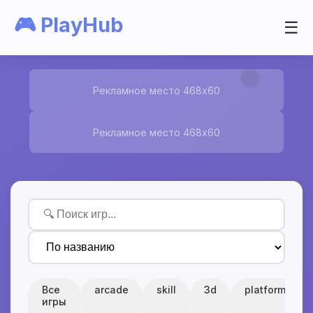
🎮 PlayHub
☰
Рекламное место 468x60
Рекламное место 468x60
Все
arcade
skill
3d
platform
игры