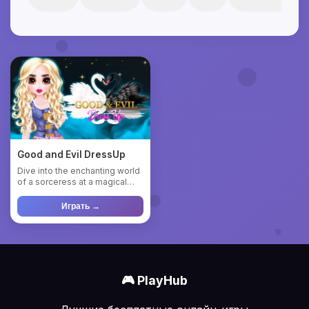
Good and Evil DressUp
Dive into the enchanting world
of a sorceress at a magical
academy in "Good and ...
Играть →
🎮 PlayHub